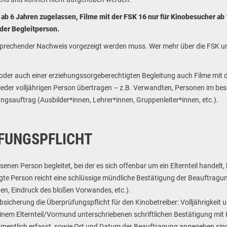
 ab 6 Jahren zugelassen, Filme mit der FSK 16 nur für Kinobesucher ab 
der Begleitperson.
ntsprechender Nachweis vorgezeigt werden muss. Wer mehr über die FSK un
 oder auch einer erziehungssorgeberechtigten Begleitung auch Filme mit
der volljährigen Person übertragen – z.B. Verwandten, Personen im be
gsauftrag (Ausbilder*innen, Lehrer*innen, Gruppenleiter*innen, etc.).
FUNGSPFLICHT
enen Person begleitet, bei der es sich offenbar um ein Elternteil handelt,
gte Person reicht eine schlüssige mündliche Bestätigung der Beauftragun
alten, Eindruck des bloßen Vorwandes, etc.).
 Absicherung die Überprüfungspflicht für den Kinobetreiber: Volljährigkei
nem Elternteil/Vormund unterschriebenen schriftlichen Bestätigung mit 
mentlich erfasst, sowie Ort und Datum der Beauftragung angegeben sin