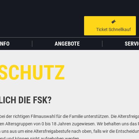
Ticket Schnellkauf
GUTSCHEIN HINZUFÜGEN
LIEBER CINESTAR-GAST,
INFO
ANGEBOTE
SERVI
Gutschein
Gültig bis:
?
DSCHUTZ
Sie werden nun auf eine Website eines Drittanbieters weitergeleitet.
WEITER ZUR EXTERNEN SEITE
ICH DIE FSK?
i der richtigen Filmauswahl für die Familie unterstützen. Die Altersfreig
eten Altersgruppen von 0 bis 18 Jahren zugewiesen. Wir behalten uns das
uns aus um eine Altersfreigabestufe nach oben, falls wir die Entscheid
dend
und können nicht aufgehoben werden.