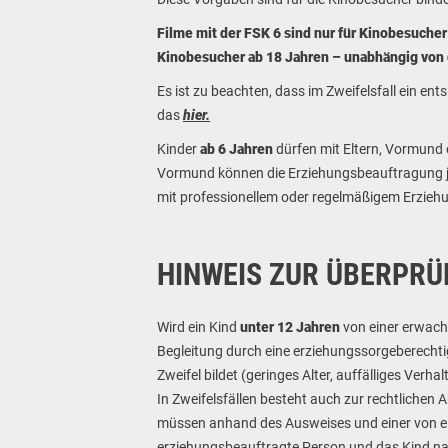
Filme mit der FSK 6 sind nur für Kinobesucher
Kinobesucher ab 18 Jahren – unabhängig von 
Es ist zu beachten, dass im Zweifelsfall ein e
das
hier
.
Kinder
ab 6 Jahren
dürfen mit Eltern, Vormund
Vormund können die Erziehungsbeauftragung je
mit professionellem oder regelmäßigem Erziehun
HINWEIS ZUR ÜBERPRÜ
Wird ein Kind
unter 12 Jahren
von einer erwachs
Begleitung durch eine erziehungssorgeberechti
Zweifel bildet (geringes Alter, auffälliges Verh
In Zweifelsfällen besteht auch zur rechtlichen
müssen anhand des Ausweises und einer von ei
erziehungsbeauftragte Person und das Kind na