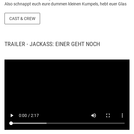
Also schnappt euch eure dummen kleinen Kumpels, hebt euer Glas
und seid bei dem Kinoerlebnis dabei, das euch verspricht, nie wieder
so sehr in einem Kino zu lachen. Quelle: paramount.de
CAST & CREW
TRAILER - JACKASS: EINER GEHT NOCH