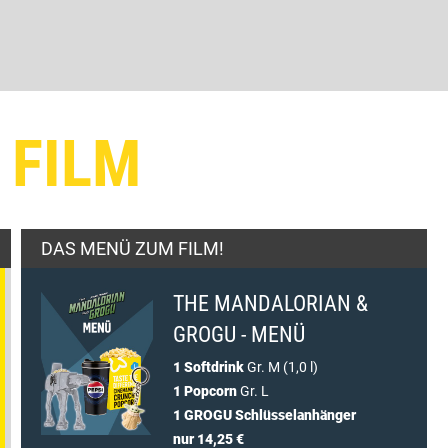
 FILM
DAS MENÜ ZUM FILM!
THE MANDALORIAN &
GROGU - MENÜ
1 Softdrink
Gr. M (1,0 l)
1 Popcorn
Gr. L
1 GROGU Schlüsselanhänger
nur 14,25 €