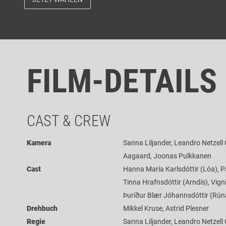
FILM-DETAILS
CAST & CREW
Kamera
Sanna Liljander, Leandro Netzell 
Aagaard, Joonas Pulkkanen
Cast
Hanna María Karlsdóttir (Lóa), 
Tinna Hrafnsdóttir (Arndís), Vign
Þuríður Blær Jóhannsdóttir (Rún
Drehbuch
Mikkel Kruse, Astrid Plesner
Regie
Sanna Liljander, Leandro Netzell 