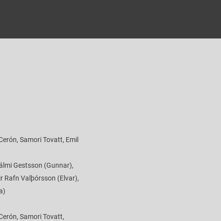
Cerón, Samori Tovatt, Emil
Pálmi Gestsson (Gunnar),
ir Rafn Valþórsson (Elvar),
a)
Cerón, Samori Tovatt,