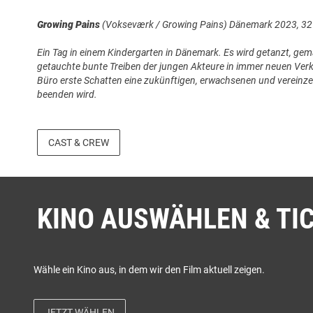
Growing Pains
(Vokseværk / Growing Pains) Dänemark 2023, 32
Ein Tag in einem Kindergarten in Dänemark. Es wird getanzt, gem
getauchte bunte Treiben der jungen Akteure in immer neuen Verkl
Büro erste Schatten eine zukünftigen, erwachsenen und vereinzelt
beenden wird.
How To Please
, Finnland 2023, 27 Min.
CAST & CREW
2015 flieht Wed Al-Asadi aus Irak. Trotz seiner engagierten Versu
einer Theaterbühne werden Stationen seines Ringens mit einer en
Lautsprecherstimme verkündet immer neue negative Bescheide, di
verdammen.
KINO AUSWÄHLEN & TI
Wähle ein Kino aus, in dem wir den Film aktuell zeigen.
JETZT WÄHLEN