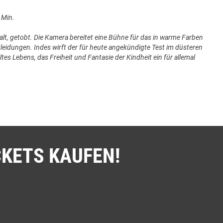
 Min.
alt, getobt. Die Kamera bereitet eine Bühne für das in warme Farben
eidungen. Indes wirft der für heute angekündigte Test im düsteren
es Lebens, das Freiheit und Fantasie der Kindheit ein für allemal
che, sich in Finnland zu integrieren, droht ihm die Abschiebung. Auf
tfremdeten Bürokratie minimalistisch reinszeniert. Eine blecherne
e Al-Asadi mehr und mehr in die Isolation zwingen und zur Passivität
CKETS KAUFEN!