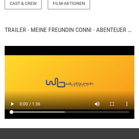
Nachbar Herr Oswald, der seinen astrein gepflegten Rosengarten in
CAST & CREW
FILM-AKTIONEN
Gefahr sieht, ist hinter Klaus her. Gut, dass Conni und ihre Freunde
Unterstützung von der Tierschützerin Renata und der Polizistin
Selena bekommen. Zum großen Missfallen von Kater Mau und Anna
dreht sich aber nun alles nur noch um den lustigen Vogel. Werden
TRAILER - MEINE FREUNDIN CONNI - ABENTEUER MIT KRANICH KLAUS
Conni und ihre Freunde es gemeinsam schaffen, dass Klaus
rechtzeitig gesund wird, um mit den Zugvögeln nach Süden zu
fliegen? Quelle: wildbunch-germany.de