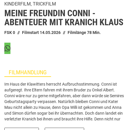
KINDERFILM, TRICKFILM
MEINE FREUNDIN CONNI -
ABENTEUER MIT KRANICH KLAUS
FSK 0
Filmstart 14.05.2026
Filmlänge 78 Min.
FILMHANDLUNG
Im Haus der Klawitters herrscht Aufbruchsstimmung. Conni ist
aufgeregt. Ihre Eltern fahren mit ihrem Bruder zu Onkel Albert.
Conni wäre nur zu gerne mitgefahren, aber dann würde sie Semires
Geburtstagsparty verpassen. Natürlich bleiben Conni und Kater
Mau nicht allein zu Hause, denn Opa Willi ist gekommen und Anna
und Simon dürfen sogar bei ihr übernachten. Doch dann landet ein
verletzter Kranich bei ihnen und braucht ihre Hilfe. Denn nicht nur
die Verletzung macht Kranich Klaus zu schaffen, auch der spießige