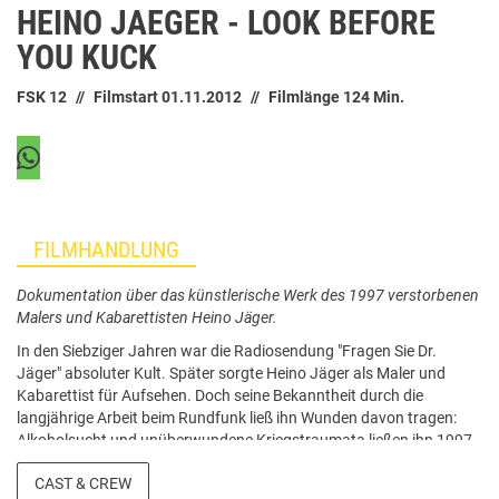
HEINO JAEGER - LOOK BEFORE
YOU KUCK
FSK 12
Filmstart 01.11.2012
Filmlänge 124 Min.
FILMHANDLUNG
Dokumentation über das künstlerische Werk des 1997 verstorbenen
Malers und Kabarettisten Heino Jäger.
In den Siebziger Jahren war die Radiosendung "Fragen Sie Dr.
Jäger" absoluter Kult. Später sorgte Heino Jäger als Maler und
Kabarettist für Aufsehen. Doch seine Bekanntheit durch die
langjährige Arbeit beim Rundfunk ließ ihn Wunden davon tragen:
Alkoholsucht und unüberwundene Kriegstraumata ließen ihn 1997
mit nur 59 Jahren verfrüht sterben. Die Dokumentation konzentriert
CAST & CREW
sich auf sein künstlerisches Werk, das sich jeder Kategorisierung