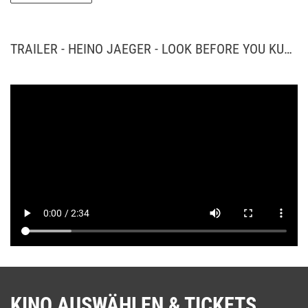
entzieht. Ein skurriler, andersartiger und bisweilen grotesker Stil
zieht sich durch sein Schaffen.
TRAILER - HEINO JAEGER - LOOK BEFORE YOU KUCK
KINO AUSWÄHLEN & TICKETS