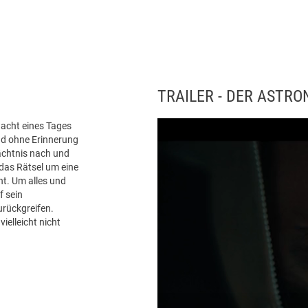
TRAILER - DER ASTRO
acht eines Tages
nd ohne Erinnerung
dächtnis nach und
l das Rätsel um eine
ht. Um alles und
f sein
urückgreifen.
ielleicht nicht