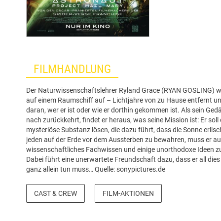
FILMHANDLUNG
Der Naturwissenschaftslehrer Ryland Grace (RYAN GOSLING) w
auf einem Raumschiff auf – Lichtjahre von zu Hause entfernt u
daran, wer er ist oder wie er dorthin gekommen ist. Als sein Ge
nach zurückkehrt, findet er heraus, was seine Mission ist: Er sol
mysteriöse Substanz lösen, die dazu führt, dass die Sonne erlisc
jeden auf der Erde vor dem Aussterben zu bewahren, muss er au
wissenschaftliches Fachwissen und einige unorthodoxe Ideen z
Dabei führt eine unerwartete Freundschaft dazu, dass er all dies v
ganz allein tun muss… Quelle: sonypictures.de
CAST & CREW
FILM-AKTIONEN