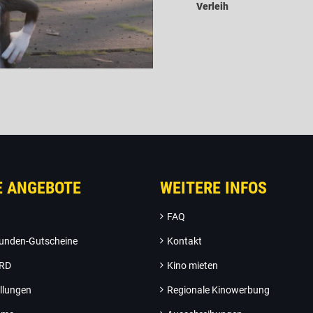
Verleih
E ANGEBOTE
WEITERE INFOS
FAQ
unden-Gutscheine
Kontakt
ARD
Kino mieten
llungen
Regionale Kinowerbung