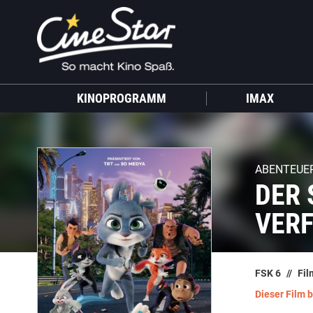
KINOPROGRAMM
IMAX
ABENTEUER
DER 
ERF
FSK 6
Fil
Dieser Film 