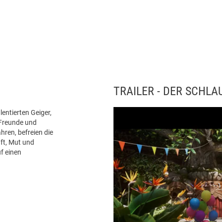
entierten Geiger,
 Freunde und
ren, befreien die
ft, Mut und
f einen