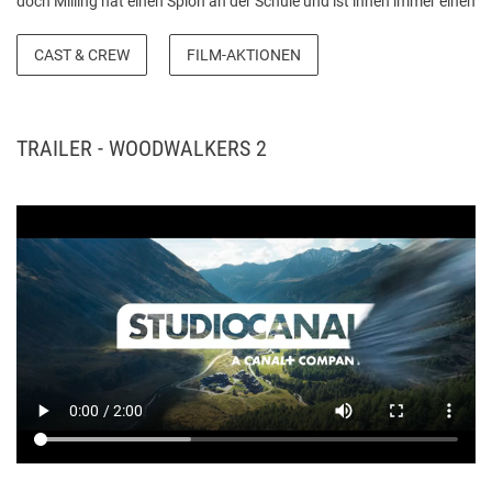
doch Milling hat einen Spion an der Schule und ist ihnen immer einen
Schritt voraus. Ausgerechnet die Schneewölfin Tikaani kommt
ihnen schließlich zur Hilfe. Doch kann Carag ihr wirklich trauen –
CAST & CREW
FILM-AKTIONEN
und ist da vielleicht sogar mehr als Freundschaft zwischen den
beiden? Quelle: studiocanal.com
TRAILER - WOODWALKERS 2