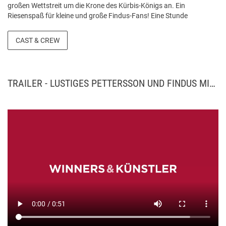
großen Wettstreit um die Krone des Kürbis-Königs an. Ein
Riesenspaß für kleine und große Findus-Fans! Eine Stunde
Kinospass mit Publikumsspielen & direkter Ansprache von der
großen Leinwand wie „Errate das Tier“, „Zähl die Hühnereier“, dem
CAST & CREW
“Kürbis-Tanz“ sowie vielen mehr. Quelle: Winners & Künstler
TRAILER - LUSTIGES PETTERSSON UND FINDUS MITMACHKINO 2